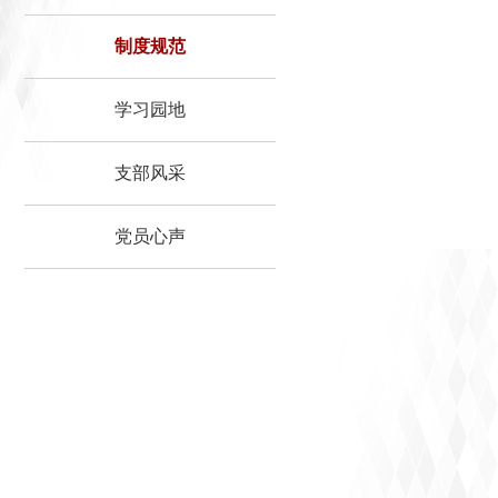
制度规范
学习园地
支部风采
党员心声