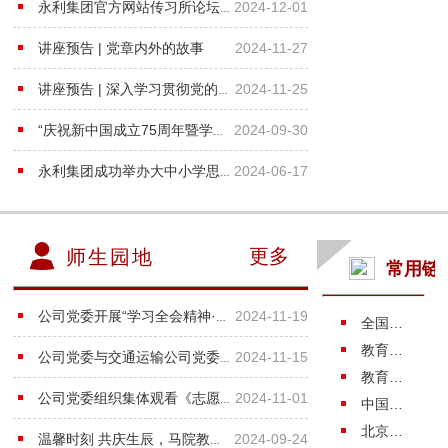
永利集团官方网站传习所论坛系列第十七讲成功开讲！
2024-12-01
究基地
讲座预告 | 党章内外的故事
2024-11-27
讲座预告 | 深入学习贯彻党的二十届三中全会精神——新质生产力理论及其重大意义
2024-11-25
“庆祝新中国成立75周年暨学习贯彻党的二十届三中全会精神”学术研讨会成功召开
2024-09-30
永利集团成功举办大中小学思想政治教育一体化建设论坛
2024-06-17
更多
师生园地
常用链
公司党委开展“学习全会精神·致敬伟大祖国”主题党日活动暨公司工会健步走活动
2024-11-19
全国哲学社会科学规划办公室
教育部思想政治工作司
公司党委与交通运输公司党委开展 “党建引领聚合力，联建共建促发展”主题活动
2024-11-15
教育部社会科学司
公司党委组织集体观看《志愿军：存亡之战》
2024-11-01
中国高校人文社会科学信息网
北京社科网
温馨时刻 共庆生辰，马院教师9月集体生日会
2024-09-24