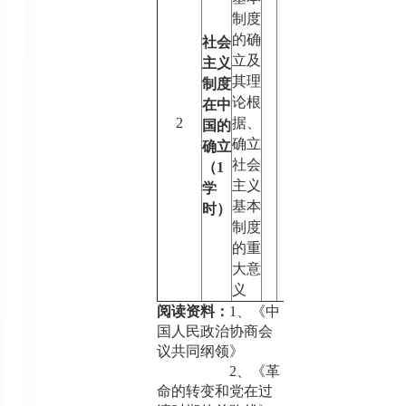
制度
的确
社会
立及
主义
其理
制度
论根
在中
2
据、
国的
确立
确立
社会
（
1
主义
学
基本
时）
制度
的重
大意
义
阅读资料：
1
、《中
国人民政治协商会
议共同纲领》
2
、《革
命的转变和党在过