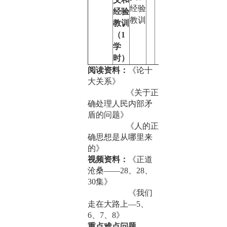
经验
经验
教训
教训
（
1
学
时）
阅读资料：
《论十
大关系》
《关于正
确处理人民内部矛
盾的问题》
《人的正
确思想是从哪里来
的》
视频资料：
《正道
沧桑——
28
、
28
、
30
集》
《我们
走在大路上—
5
、
6
、
7
、
8
》
重点难点问题