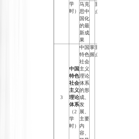
学
马克
重
时）
思中
点
国化
的最
新成
果
中国
掌
重
特色
握
点
社会
中国
主义
特色
理论
社会
体系
主义
的形
3
理论
成、
体系
发
（
2
展、
学
主要
时）
内
容、