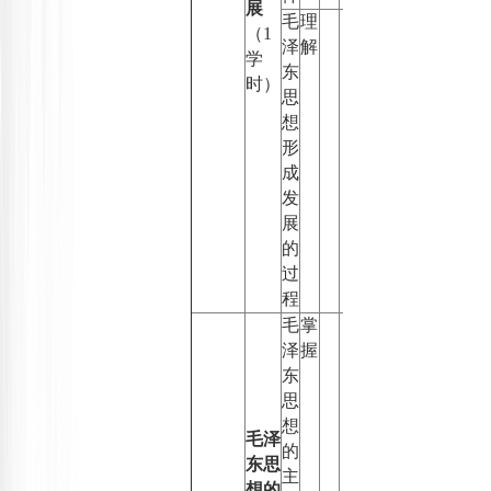
展
毛
理
（
1
泽
解
学
东
时）
思
想
形
成
发
展
的
过
程
毛
掌
泽
握
东
思
想
毛泽
的
东思
主
想的