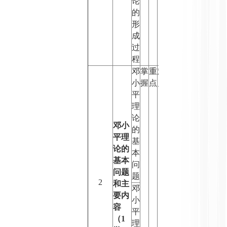
论
的
形
成
过
程
邓
掌
重
难
小
握
点
点
平
理
论
邓小
的
平理
基
论的
本
基本
问
问题
题
2
和主
邓
要内
小
容
平
（
1
理