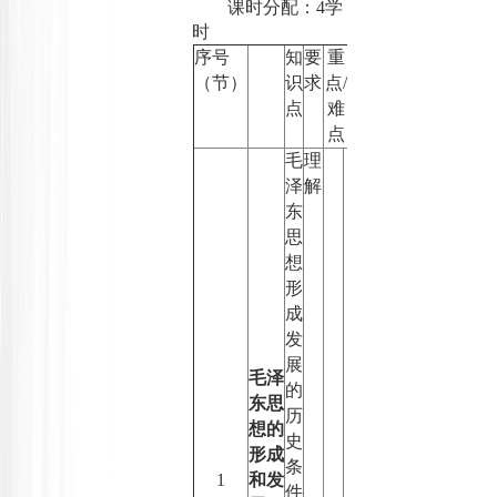
课时分配：
4
学
时
序号
知
要
重
（节）
识
求
点
/
点
难
点
毛
理
泽
解
东
思
想
形
成
发
展
毛泽
的
东思
历
想的
史
形成
条
1
和发
件