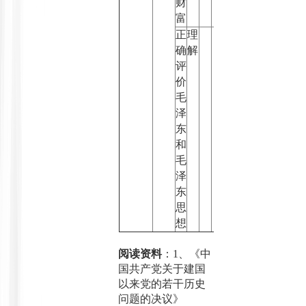
财
富
正
理
确
解
评
价
毛
泽
东
和
毛
泽
东
思
想
阅读资料
：
1
、《中
国共产党关于建国
以来党的若干历史
问题的决议》