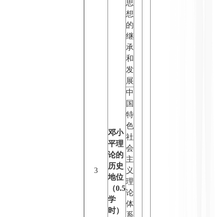
思
想
的
继
承
和
发
展
中
国
特
色
邓小
社
平理
会
论的
主
历史
3
义
地位
理
（
0.5
论
学
体
时）
系