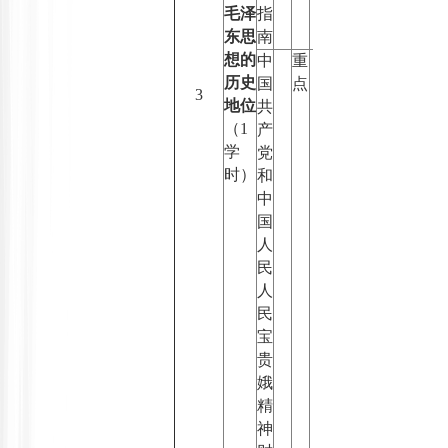
毛泽
指
东思
南
想的
中
重
历史
国
点
3
地位
共
（
1
产
学
党
时）
和
中
国
人
民
人
民
宝
贵
娥
精
神