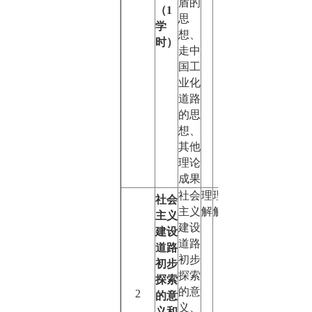
盾的
（
1
思
学
想、
时）
走中
国工
业化
道路
的思
想、
其他
理论
成果
社会
理
理
难
社会
主义
解
解
点
主义
建设
建设
道路
道路
初步
初步
探索
探索
的意
2
的意
义、
义和