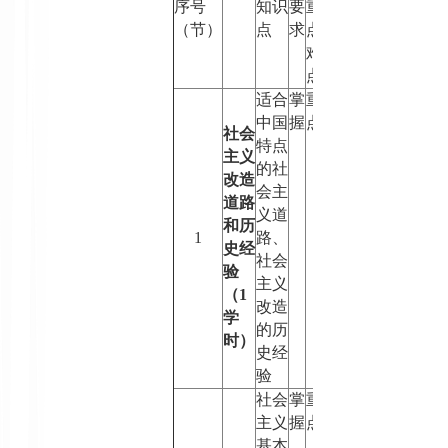
序号
知识
要
重
（节）
点
求
点
/
难
点
适合
掌
重
中国
握
点
社会
特点
主义
的社
改造
会主
道路
义道
和历
1
路、
史经
社会
验
主义
（
1
改造
学
的历
时）
史经
验
社会
掌
重
主义
握
点
基本