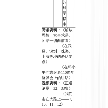
的
科
学
指
南
阅读资料：
《解放
思想、实事求是、
团结一切向前看》
《在武
昌、深圳、珠海、
上海等地的谈话要
点》
《在邓小
平同志诞辰
110
周年
座谈会上的讲话》
视频资料：
《正道
沧桑—
32
、
33
集》
《我们
走在大路上——
9
、
10
、
11
、
12
》