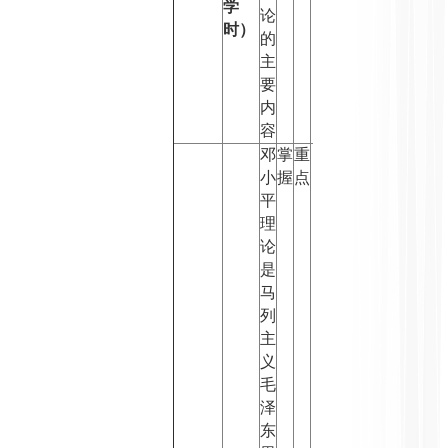
学
论
时）
的
主
要
内
容
邓
掌
重
小
握
点
平
理
论
是
马
列
主
义
毛
泽
东