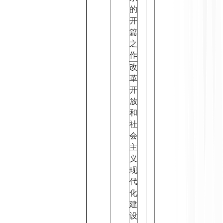
的
开
篇
之
作
改
革
开
放
和
社
会
主
义
现
代
化
建
设