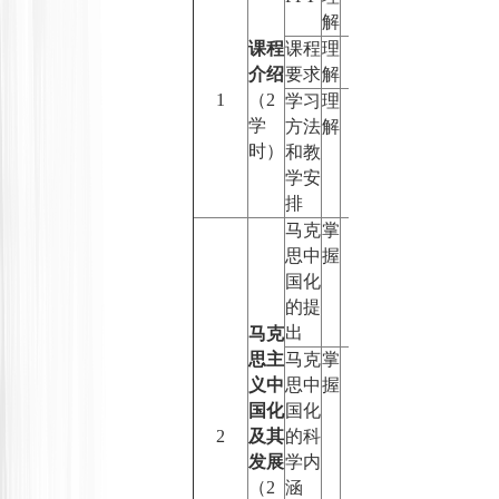
解
课程
课程
理
介绍
要求
解
1
（
2
学习
理
学
方法
解
时）
和教
学安
排
马克
掌
思中
握
国化
的提
出
马克
思主
马克
掌
义中
思中
握
国化
国化
2
及其
的科
发展
学内
（
2
涵