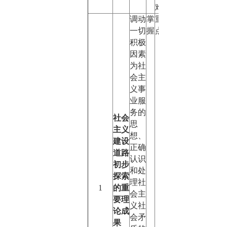
难点
调动
掌
重
一切
握
点
积极
因素
为社
会主
义事
业服
务的
社会
思
主义
想、
建设
正确
道路
认识
初步
和处
探索
理社
1
的重
会主
要理
义社
论成
会矛
果