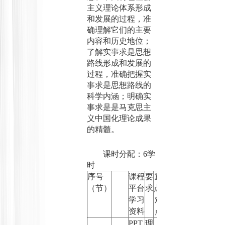
主义理论体系形成
和发展的过程，准
确理解它们的主要
内容和历史地位；
了解实事求是思想
路线形成和发展的
过程，准确把握实
事求是思想路线的
科学内涵；明确实
事求是是马克思主
义中国化理论成果
的精髓。
课时分配：
6
学
时
序号
课程
要
重
（节）
平台
求
点
/
学习
难
资料
点
PPT
理