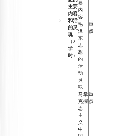
要
主要
内
内容
容
2
和活
毛
重
的灵
泽
点
魂
东
（
2
思
学
想
时）
的
活
动
灵
魂
马
掌
重
克
握
点
思
主
义
中