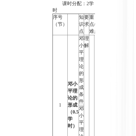
课时分配：
2
学
时
序号
知
要
重
（节）
识
求
点
/
点
难点
邓
理
小
解
平
理
论
的
形
邓小
成
平理
条
论的
件
1
形成
邓
（
0.5
小
学
平
时）
理