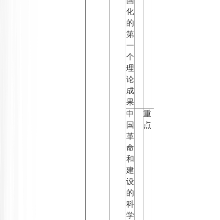
国
化
的
第
一
个
理
论
成
果
中
重
国
点
革
命
和
建
设
的
科
学