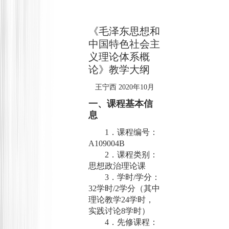
《毛泽东思想和
中国特色社会主
义理论体系概
论》教学大纲
王宁西
2020
年
10
月
一、课程基本信
息
1
．课程编号：
A109004B
2
．课程类别：
思想政治理论课
3
．学时
/
学分：
32
学时
/2
学分（其中
理论教学
24
学时，
实践讨论
8
学时）
4
．先修课程：