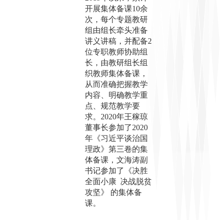
开展集体备课10余
次，每个专题教研
组由组长牵头准备
讲义讲稿，并配备2
位专职教师协助组
长，由教研组长组
织教师集体备课，
从而准确把握教学
内容、明确教学重
点、规范教学要
求。2
020
年王稼琼
董事长参加了
2
020
年《习近平谈治国
理政》第三卷的集
体备课，文海涛副
书记参加了《决胜
全面小康
决战脱贫
攻坚》
的集体备
课。