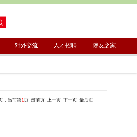
对外交流
人才招聘
院友之家
1页，当前第
1
页
最前页
上一页
下一页
最后页