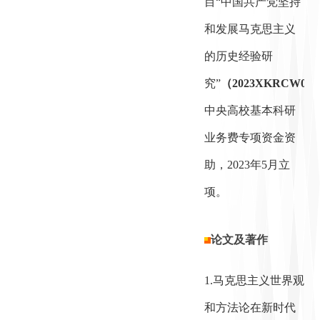
目“中国共产党坚持
和发展马克思主义
的历史经验研
究”
（2023XKRCW01
中央高校基本科研
业务费专项资金资
助，2023年5月立
项。
论文及著作
1.马克思主义世界观
和方法论在新时代