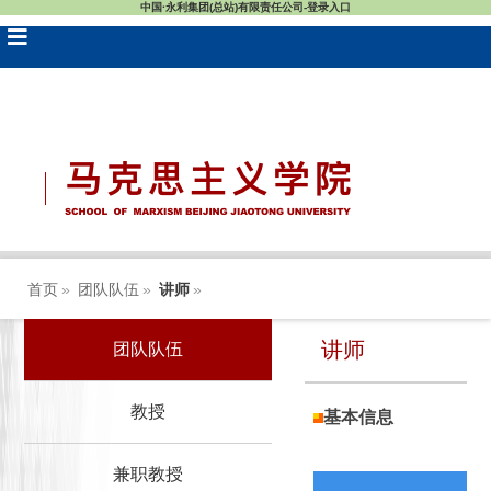
中国·永利集团(总站)有限责任公司-登录入口
首页
»
团队队伍
»
讲师
»
讲师
团队队伍
教授
基本信息
兼职教授