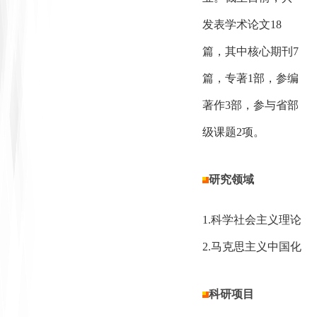
发表学术论文18
篇，其中核心期刊7
篇，专著1部，参编
著作3部，参与省部
级课题2项。
研究领域
1.
科学社会主义
理论
2.
马克思主义中国化
科研项目