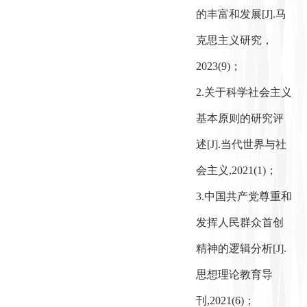
的丰富和发展[J].马
克思主义研究，
2023(9)；
2.关于科学社会主义
基本原则的研究评
述[J].当代世界与社
会主义,2021(1)；
3.中国共产党尊重和
发挥人民群众首创
精神的逻辑分析[J].
思想理论教育导
刊,2021(6)；