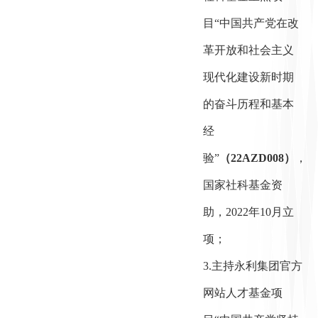
目“中国共产党在改
革开放和社会主义
现代化建设新时期
的奋斗历程和基本
经
验”
（22AZD008）
，
国家社科基金资
助，2022年10月立
项；
3.主持永利集团官方
网站人才基金项