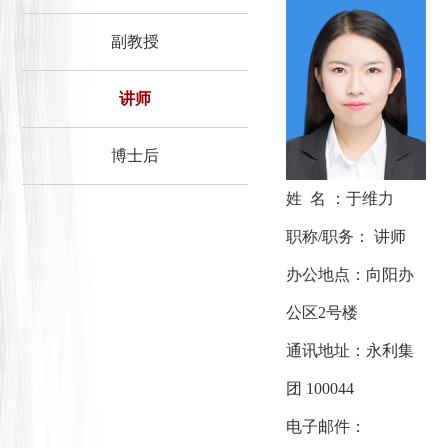
副教授
讲师
博士后
姓 名 ：
于维力
职称/职务： 讲师
办公地点：向阳办
公区2号楼
通讯地址：永利集
团 100044
电子邮件：