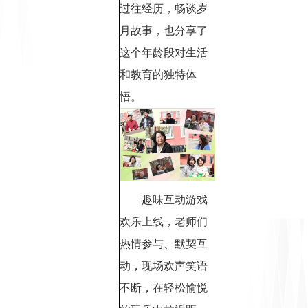
过往经历，畅谈岁
月故事，也分享了
这个年龄段对生活
和教育的独特体
悟。
趣味互动游戏
欢乐上线，老师们
热情参与、默契互
动，现场欢声笑语
不断，在轻松愉悦