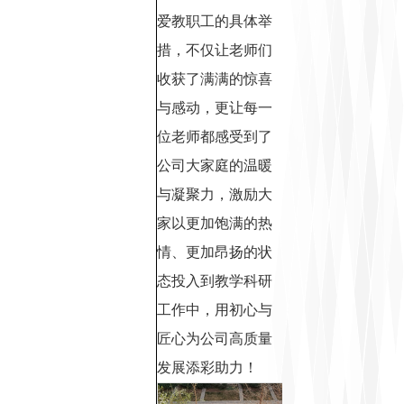
爱教职工的具体举
措，不仅让老师们
收获了满满的惊喜
与感动，更让每一
位老师都感受到了
公司大家庭的温暖
与凝聚力，激励大
家以更加饱满的热
情、更加昂扬的状
态投入到教学科研
工作中，用初心与
匠心为公司高质量
发展添彩助力！