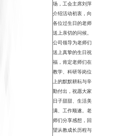
场，工会主席刘萍
介绍活动初衷，向
各位过生日的老师
送上亲切的问候。
公司领导为老师们
送上真挚的生日祝
福，肯定老师们在
教学、科研等岗位
上的默默耕耘与辛
勤付出，祝愿大家
日子甜甜、生活美
满、工作顺遂。老
师们分享感想，回
望从教成长历程与