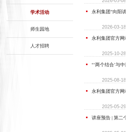
2026-05-08
永利集团“向阳讲堂
学术活动
2026-03-18
师生园地
永利集团官方网站
人才招聘
2025-10-28
“‘两个结合’与中
2025-08-18
永利集团官方网站
2025-05-29
讲座预告 | 第二